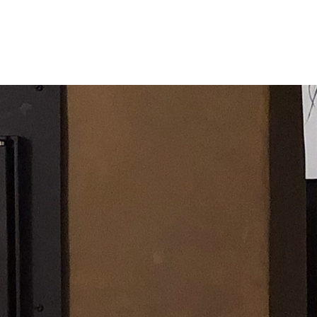
nvragen
Realisaties
FAQ
Leemspuiten
Nieuwsbrief