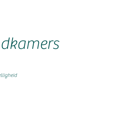
andkamers
lligheid