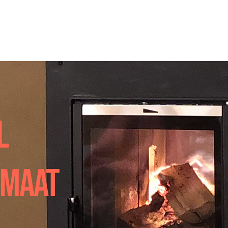
Home
Over mij
Brandkamers
Prijslijst aa
L
 MAAT