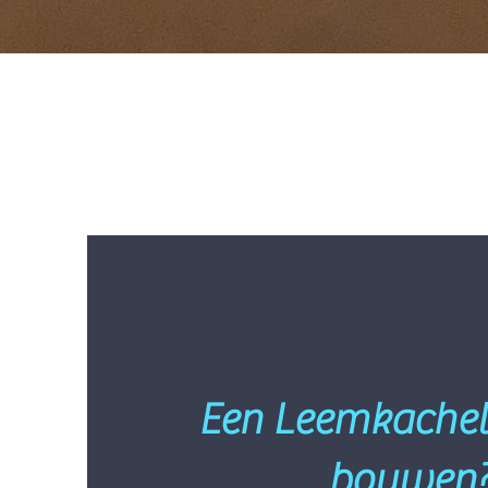
Een Leemkachel
bouwen